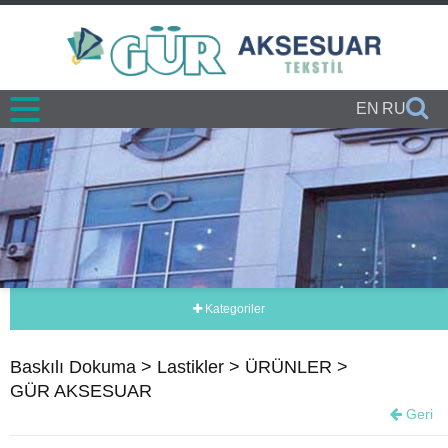
EN
RU
IB60
Kategoriler
Baskılı Dokuma
Lastikler
ÜRÜNLER
GÜR AKSESUAR
Geri