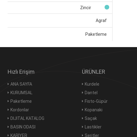
Zincir
Agraf
Paketleme
Hızlı Erişim
ÜRÜNLER
ANA SAYFA
Kurdele
KURUMSAL
Dantel
Paketleme
Fisto-Güpür
Kordonlar
Kopanaki
DIJITAL KATALOG
Saçak
BASIN ODASI
Lastikler
KARİYER
Şeritler