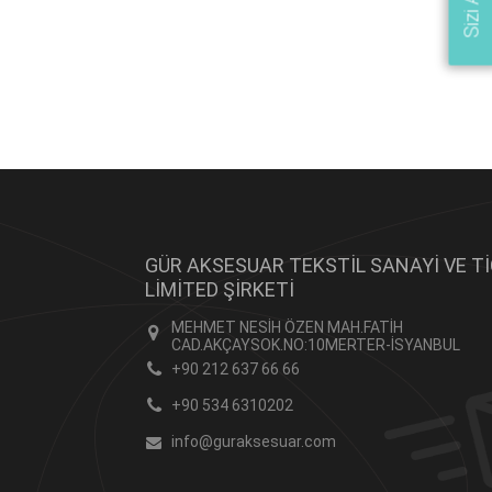
GÜR AKSESUAR TEKSTİL SANAYİ VE T
LİMİTED ŞİRKETİ
MEHMET NESİH ÖZEN MAH.FATİH
CAD.AKÇAYSOK.NO:10MERTER-İSYANBUL
+90 212 637 66 66
+90 534 6310202
info@guraksesuar.com