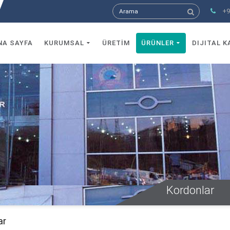
+9
NA SAYFA
KURUMSAL
ÜRETİM
ÜRÜNLER
DIJITAL 
Kordonlar
ar