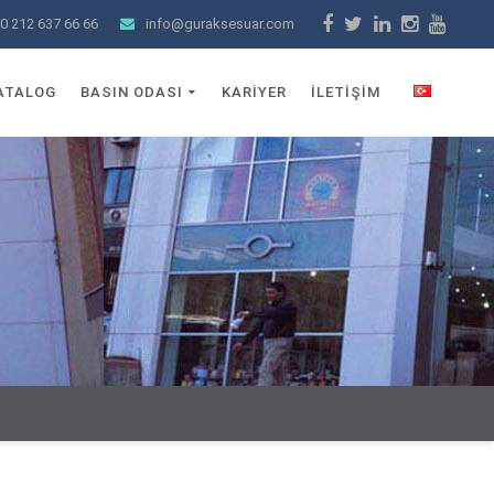
0 212 637 66 66
info@guraksesuar.com
TR
KATALOG
BASIN ODASI
KARİYER
İLETİŞİM